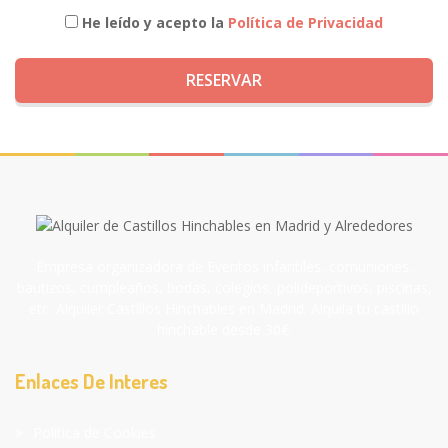
He leído y acepto la
Política de Privacidad
RESERVAR
Empresa organizadora de Eventos infantiles, comuniones,
bautizos, cumpleaños, bodas, colegios, polideportivos, piscinas,
etc. Alquiler Castillos Hinchables en Madrid. Alquila tu castillo
hinchable desde 30€.
Enlaces De Interes
Política de Cookies