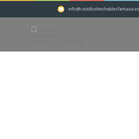
info@castilloshinchablesfantasia.e
Alquiler C