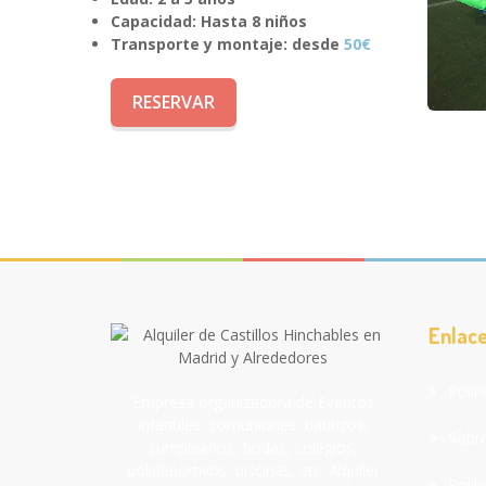
Capacidad: Hasta 8 niños
Transporte y montaje: desde
50€
RESERVAR
Enlace
Polít
Empresa organizadora de Eventos
infantiles, comuniones, bautizos,
Sobr
cumpleaños, bodas, colegios,
polideportivos, piscinas, etc. Alquiler
Polít