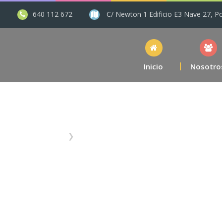
s
640 112 672
C/ Newton 1 Edificio E3 Nave 27, P
Inicio
Nosotro
astillo Hinchable Cocodrilo A
Inicio
Castillos Hinchables Fantasia