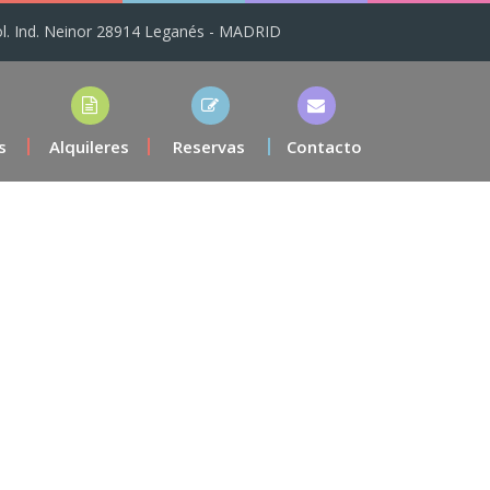
ol. Ind. Neinor 28914 Leganés - MADRID
s
Alquileres
Reservas
Contacto
cuático XXL